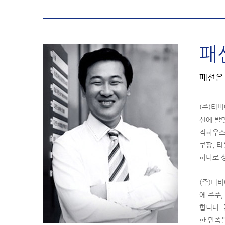
패
패션
(주)티
신에 발
직하우스
쿠팡, 
하나로 
(주)티
에 주주
합니다.
한 만족