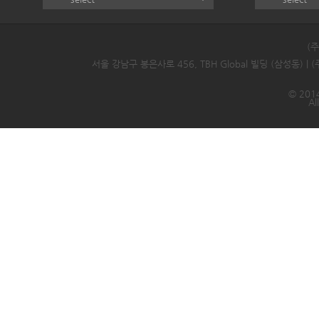
(
서울 강남구 봉은사로 456, TBH Global 빌딩 (삼성동) |
© 2014
Al