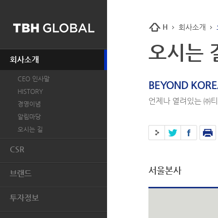
H
회사소개
오시는 
회사소개
CEO 인사말
BEYOND KORE
HISTORY
언제나 열려있는 ㈜티
경영이념
알림마당
오시는 길
CSR
개요
서울본사
브랜드
인권
BASIC HOUSE
환경
투자정보
MIND BRIDGE
윤리경영
투자개요
JUCY JUDY