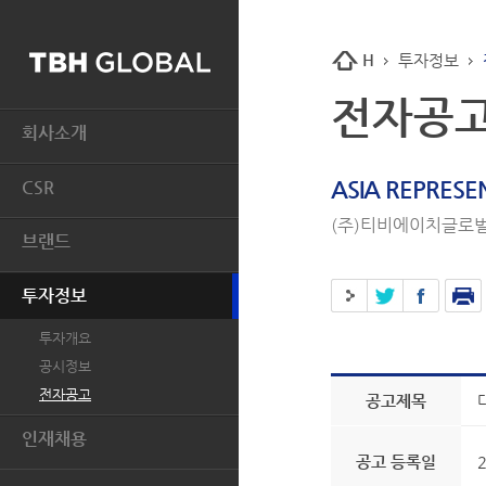
H
투자정보
전자공
회사소개
CEO 인사말
ASIA REPRES
CSR
HISTORY
(주)티비에이치글로벌
개요
경영이념
브랜드
인권
알림마당
BASIC HOUSE
환경
오시는 길
투자정보
MIND BRIDGE
윤리경영
투자개요
JUCY JUDY
지역사회와의 상생
공시정보
AQUASCUTUM
톡.코리아
전자공고
공고제목
인재채용
공고 등록일
2
인재상