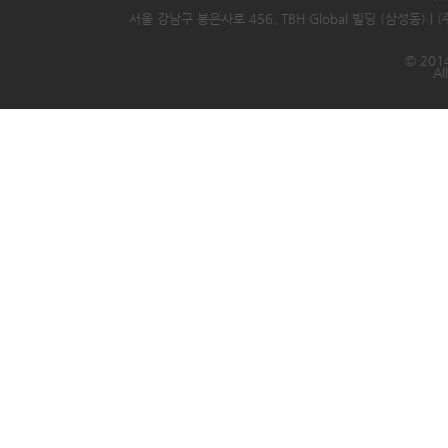
서울 강남구 봉은사로 456, TBH Global 빌딩 (삼성동) |
© 2014
Al