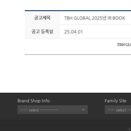
공고제목
TBH GLOBAL 2025년 IR BOOK
공고 등록일
25.04.01
TBH GL
Brand Shop Info
Family Site
(