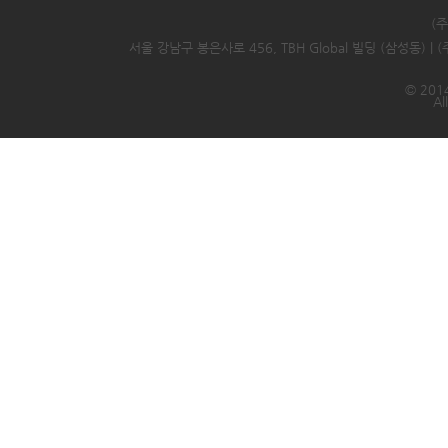
(
서울 강남구 봉은사로 456, TBH Global 빌딩 (삼성동) |
© 2014
Al